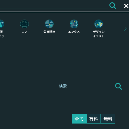
ログイン
会員登録
販
占い
公営競技
エンタメ
デザイン
どり
イラスト
全て
有料
無料