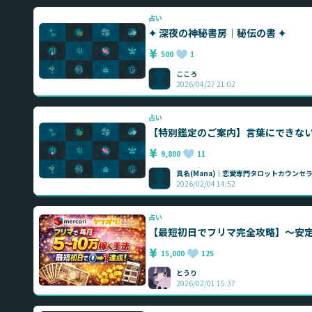
占い
✦ 深夜の神秘書房｜秘伝の書 ✦
500
1
こころ
2026/04/27 21:02
占い
【特別鑑定のご案内】言葉にできな
9,800
11
真名(Mana)｜恋愛専門タロットカウンセ
2026/02/04 14:52
占い
【最短初日でフリマ完全攻略】〜安定
15,000
125
とうり
2026/02/01 15:37