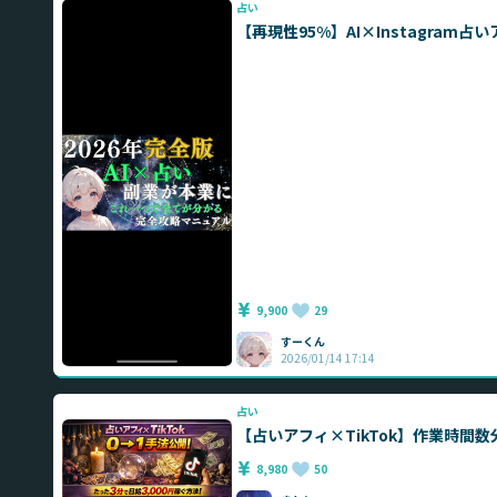
占い
【再現性95%】AI×Instagr
9,900
29
すーくん
2026/01/14 17:14
占い
【占いアフィ×TikTok】作業時間数
8,980
50