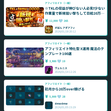
アフィリエイト（一般）
※TKLの収益が伸びない人必見❗️少ない
作業量で新規狙い撃ちして日給20万🔥
🔥🔥
12,000
265
がぼん アダアフィ
2026/01/18 20:12
アフィリエイト（一般）
アフィリエイト特化型 X運用 魔法のテ
ンプレート100選
3,980
10
ヴェルニス
2026/01/14 12:26
アフィリエイト（一般）
初月から20万over稼げる
5,000
28
dmwdmw
2026/01/05 15:19