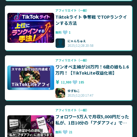
アフィリエイト（一般）
Tiktokライト 争奪戦 でTOPランクイ
ンする方法
無料
1
にゃんちゅえ
2025/12/28 20:58
アフィリエイト（一般）
ワンオペ主婦が20万円！6歳の娘も1.6
万円！【TikTokLite収益化術】
12,980
185
ゆずねこ
2025/12/20 17:47
アフィリエイト（一般）
フォロワー5万人で月収5,000円だった
私が、1日10分の「アダアフィ」で人
生のバグを見つける話
無料
21