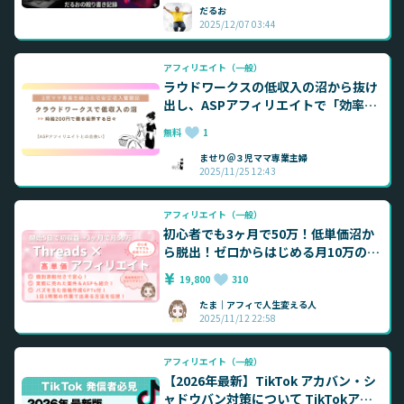
だるお
2025/12/07 03:44
アフィリエイト（一般）
ラウドワークスの低収入の沼から抜け
出し、ASPアフィリエイトで「効率よ
く収益化」を目指した専業主婦の奮闘
無料
1
記
ませり＠３児ママ専業主婦
2025/11/25 12:43
アフィリエイト（一般）
初心者でも3ヶ月で50万！低単価沼か
ら脱出！ゼロからはじめる月10万のつ
くり方〜Threads×高単価ASPアフィ
19,800
310
スタートBook
たま｜アフィで人生変える人
2025/11/12 22:58
アフィリエイト（一般）
【2026年最新】TikTok アカバン・シ
ャドウバン対策について TikTokアフ