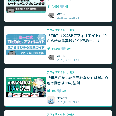
ィリエイターが解説
4,480
41
みーこ
2025/11/02 23:14
アフィリエイト（一般）
「TikTok×ASPアフィリエイト」"0
から始める実践ガイド"みーこ式
34,800
294
みーこ
2025/10/29 11:53
アフィリエイト（一般）
「信用がないから売れない」は嘘。心
理で動かす13の法則
100
59
モジバケ
2025/09/30 21:43
アフィリエイト（一般）