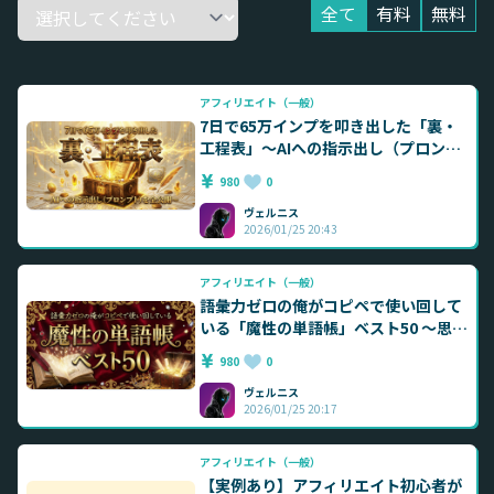
全て
有料
無料
アフィリエイト（一般）
7日で65万インプを叩き出した「裏・
工程表」〜AIへの指示出し（プロンプ
ト）を全公開〜
980
0
ヴェルニス
2026/01/25 20:43
アフィリエイト（一般）
語彙力ゼロの俺がコピペで使い回して
いる「魔性の単語帳」ベスト50 ～思考
停止で反応率を跳ね上げる～
980
0
ヴェルニス
2026/01/25 20:17
アフィリエイト（一般）
【実例あり】アフィリエイト初心者が