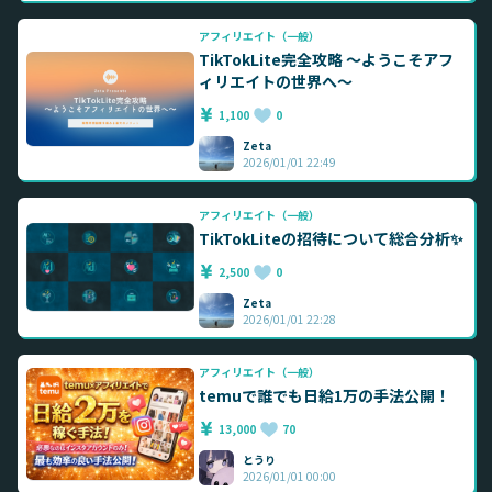
アフィリエイト（一般）
TikTokLite完全攻略 ～ようこそアフ
ィリエイトの世界へ～
1,100
0
Zeta
2026/01/01 22:49
アフィリエイト（一般）
TikTokLiteの招待について総合分析✨️
2,500
0
Zeta
2026/01/01 22:28
アフィリエイト（一般）
temuで誰でも日給1万の手法公開！
13,000
70
とうり
2026/01/01 00:00