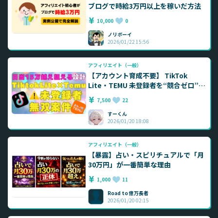
ブログで時給3万円以上を稼いだ方法
10,000
0
ノリボーイ
2026/01/22 15:56
アフィリエイト（一般）
【アカウント育成不要】 TikTok
Lite・TEMU 未登録者を“競合ゼロ”で
独占する方法
7,500
22
すーくん
2026/01/20 18:08
アフィリエイト（一般）
【暴露】占い・スピリチュアルで「月
30万円」が一番簡単な理由
1,000
11
Road to 億万長者
2026/01/20 02:15