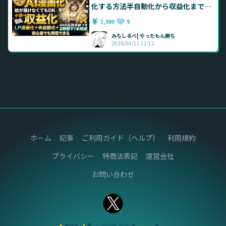
化する方法半自動化から収益化まで全
部解説 クリエイティブ × 収益化 × 再
1,980
9
現性
みちしるべ| やったもん勝ち
2026/04/11 12:12
ホーム
記事
ご利用ガイド（ヘルプ）
利用規約
プライバシー
特商法表記
運営会社
お問い合わせ