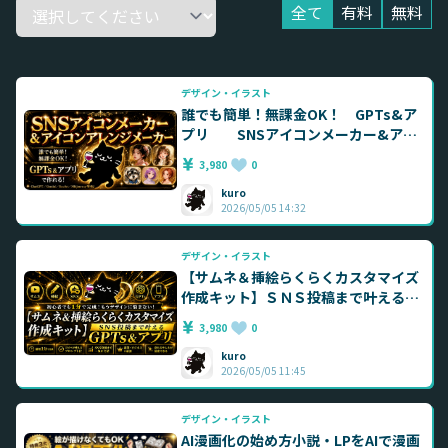
全て
有料
無料
デザイン・イラスト
誰でも簡単！無課金OK！ GPTs&ア
プリ SNSアイコンメーカー&アイ
コンアレンジメーカー（ChatGPT／
3,980
0
Gemini／SeaArt／
kuro
2026/05/05 14:32
デザイン・イラスト
【サムネ＆挿絵らくらくカスタマイズ
作成キット】ＳＮＳ投稿まで叶える
GPTｓ＆アプリ ChatGPT・Gemini
3,980
0
nanobananaPro
kuro
2026/05/05 11:45
デザイン・イラスト
AI漫画化の始め方小説・LPをAIで漫画