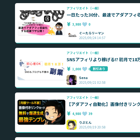
アフィリエイト（一般）
一日たった30分、最速でアダアフィ
3,980
0
ぐーたらリーマン
2025/09/24 14:57
アフィリエイト（一般）
SNSアフィリより稼げる!? 初月で1
割引あり
1,000
0
Sena
2025/09/21 02:58
アフィリエイト（一般）
【アダアフィ自動化】画像付きリン
4,980
39
りぷとん
2025/09/19 20:58