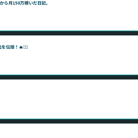
から月150万稼いだ日記。
伝授！🔥❤️‍🔥