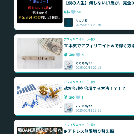
【僕の人生】何もない17歳が、完全0
無料
50
サカナ君
2025/03/07 20:30
アフィリエイト（一般）
❤️‍🔥本気でアフィリエイト🔥で稼ぐ方法を
300
4
ここあNyan
2025/02/16 22:13
アフィリエイト（一般）
💰お金💰を倍増する方法！？！？
200
3
ここあNyan
2025/02/11 18:36
アフィリエイト（一般）
IPアドレス無限切り替え編