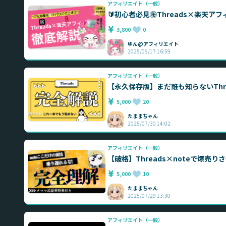
アフィリエイト（一般）
🔰初心者必見㊙️Threads×楽天アフ
3,800
0
ゆん@アフィリエイト
2025/09/17 16:59
アフィリエイト（一般）
【永久保存版】まだ誰も知らないThr
5,000
20
たままちゃん
2025/07/30 14:02
アフィリエイト（一般）
【破格】Threads×noteで爆売
5,000
10
たままちゃん
2025/07/29 13:30
アフィリエイト（一般）