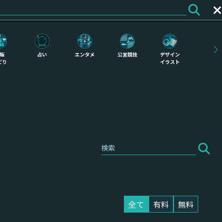
ログイン
会員登録
販
占い
エンタメ
公営競技
デザイン
どり
イラスト
全て
有料
無料