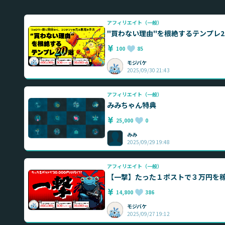
アフィリエイト（一般）
"買わない理由"を根絶するテンプレ2
100
85
モジバケ
2025/09/30 21:43
アフィリエイト（一般）
みみちゃん特典
25,000
0
みみ
2025/09/29 19:48
アフィリエイト（一般）
【一撃】たった１ポストで３万円を
14,800
386
モジバケ
2025/09/27 19:12