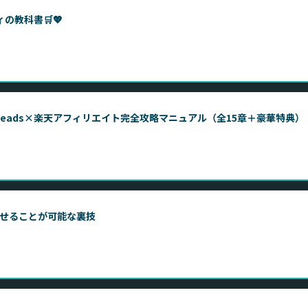
ィの教科書🛒💖
eads×楽天アフィリエイト完全攻略マニュアル（全15章＋豪華特典）
りさせることが可能な裏技