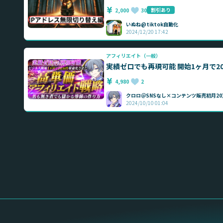
割引あり
2,000
30
いぬね@tiktok自動化
2024/12/20 17:42
アフィリエイト（一般）
実績ゼロでも再現
4,980
2
クロロ＠SNSなし×コンテンツ販売初月20
2024/10/10 01:04