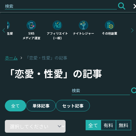
ログイン
会員登録
恋愛・性愛
SNS
アフィリエイト
ナイトレジャー
その他副業
物
メディア運営
(一般)
せ
ホーム
「恋愛・性愛」の記事
「恋愛・性愛」の記事
全て
単体記事
セット記事
全て
有料
無料